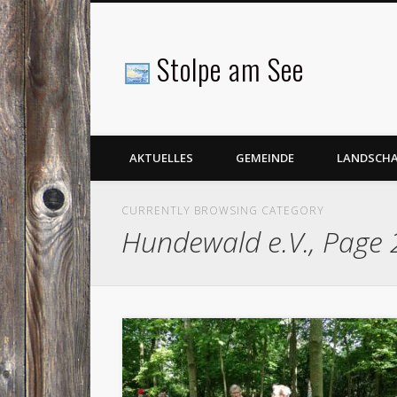
Stolpe am See
Facebook
AKTUELLES
GEMEINDE
LANDSCH
CURRENTLY BROWSING CATEGORY
Hundewald e.V., Page 