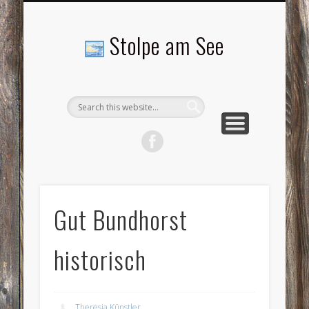
LANDSCHAFTEN
TOURISMUS
AKTUELLES
MENSCHEN
LITERATUR
GEMEINDE
HISTORIE
GEWERBE
Stolpe am See
Gut Bundhorst
historisch
Theresia Künstler