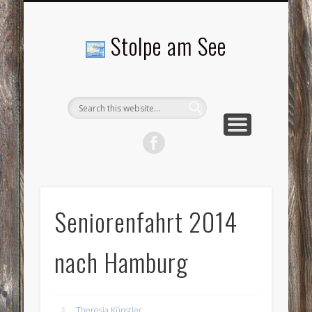
LANDSCHAFTEN
TOURISMUS
AKTUELLES
MENSCHEN
LITERATUR
GEMEINDE
HISTORIE
GEWERBE
Stolpe am See
Seniorenfahrt 2014
nach Hamburg
Theresia Künstler