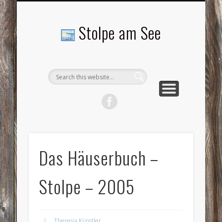
LANDSCHAFTEN
TOURISMUS
AKTUELLES
MENSCHEN
LITERATUR
GEMEINDE
HISTORIE
GEWERBE
Stolpe am See
Das Häuserbuch –
Stolpe – 2005
Theresia Künstler