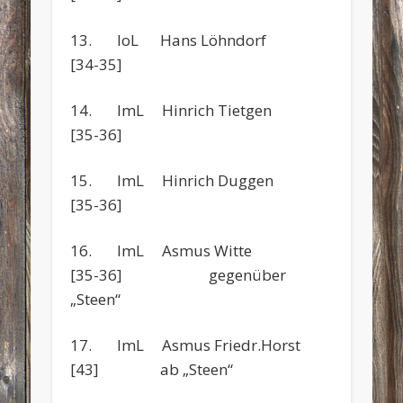
13. IoL Hans Löhndorf
[34-35]
14. ImL Hinrich Tietgen
[35-36]
15. ImL Hinrich Duggen
[35-36]
16. ImL Asmus Witte
[35-36] gegenüber
„Steen“
17. ImL Asmus Friedr.Horst
[43] ab „Steen“