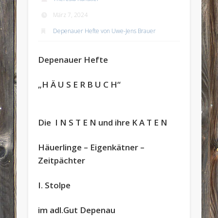
März 7, 2024
Depenauer Hefte von Uwe-Jens Brauer
Depenauer Hefte
„H Ä U S E R B U C H“
Die I N S T E N
und ihre
K A T E N
Häuerlinge – Eigenkätner –
Zeitpächter
I. Stolpe
im adl.Gut Depenau