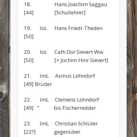
18. Hans Joachim Saggau
[44] [Schullehrer]
19. IoL Hans Friedr.Theden
[50]
20. IoL Cath.Dor.Sievert Ww
[50] [+ Jochim Hinr.Sievert]
21. ImL Asmus Löhndorf
[49] Brüder
22. ImL Clemens Löhndorf
[49] “ bis Fischerredder
23. ImL Christian Schlüter
[22?] gegenüber