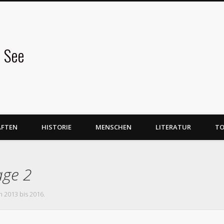
 See
AFTEN
HISTORIE
MENSCHEN
LITERATUR
TO
age 2
n 2013 bis 2016.